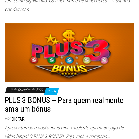
tem como significado ‘Os cinco números vencedores’. Passando
por diversas…
8 de fevereiro de 2022
0
PLUS 3 BONUS – Para quem realmente
ama um bônus!
Por
DISFAR
Apresentamos a vocês mais uma excelente opção de jogo de
vídeo bingo! O PLUS 3 BONUS! Seja você o campeão…