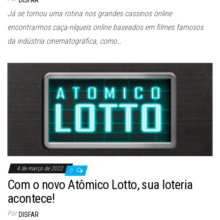
Já se tornou uma rotina nos grandes cassinos online
encontrarmos caça-níqueis online baseados em filmes famosos
da indústria cinematográfica, como…
4 de março de 2022
0
Com o novo Atômico Lotto, sua loteria
acontece!
Por
DISFAR