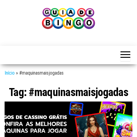
Skip
to
the
content
Guia
Guia
de
de
Bingo
Bingo
Início
»
#maquinasmaisjogadas
Tag:
#maquinasmaisjogadas