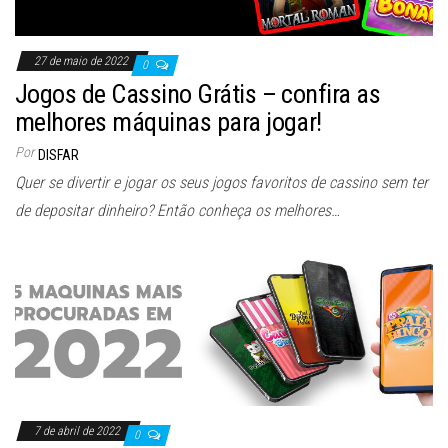
27 de maio de 2022
0
Jogos de Cassino Grátis – confira as
melhores máquinas para jogar!
Por
DISFAR
Quer se divertir e jogar os seus jogos favoritos de cassino sem ter
de depositar dinheiro? Então conheça os melhores…
7 de abril de 2022
0