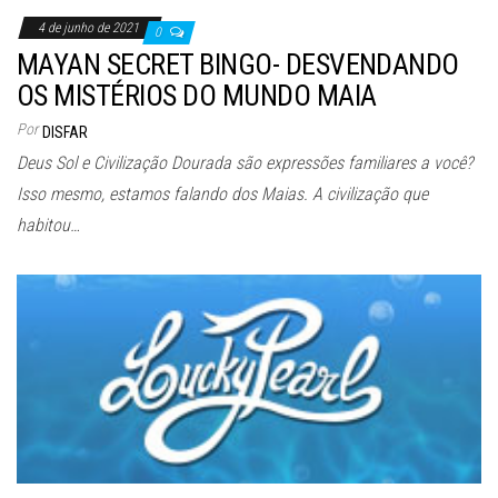
4 de junho de 2021
0
MAYAN SECRET BINGO- DESVENDANDO
OS MISTÉRIOS DO MUNDO MAIA
Por
DISFAR
Deus Sol e Civilização Dourada são expressões familiares a você?
Isso mesmo, estamos falando dos Maias. A civilização que
habitou…