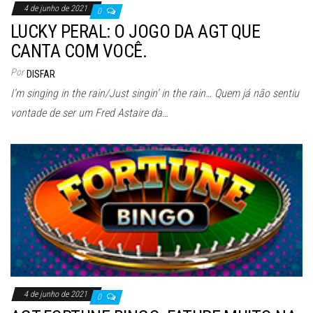
4 de junho de 2021
0
LUCKY PERAL: O JOGO DA AGT QUE
CANTA COM VOCÊ.
Por
DISFAR
I’m singing in the rain/Just singin’ in the rain… Quem já não sentiu
vontade de ser um Fred Astaire da…
4 de junho de 2021
0