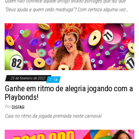
Quem não conhece aquele antigo ditado portugês que diz que
“Deus ajuda a quem cedo madruga”? Com certeza alguma vez…
25 de fevereiro de 2022
0
Ganhe em ritmo de alegria jogando com a
Playbonds!
Por
DISFAR
Caia no ritmo da jogada premiada neste carnaval