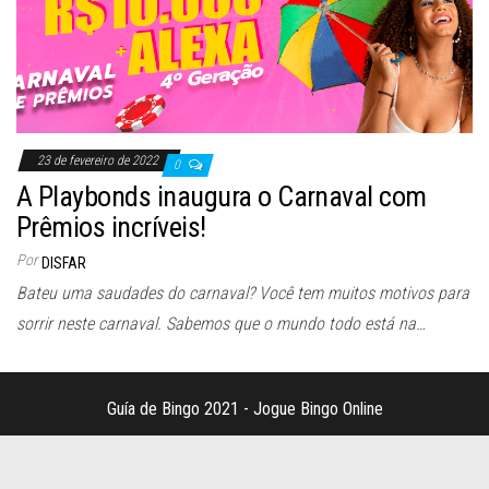
23 de fevereiro de 2022
0
A Playbonds inaugura o Carnaval com
Prêmios incríveis!
Por
DISFAR
Bateu uma saudades do carnaval? Você tem muitos motivos para
sorrir neste carnaval. Sabemos que o mundo todo está na…
Guía de Bingo 2021 - Jogue Bingo Online