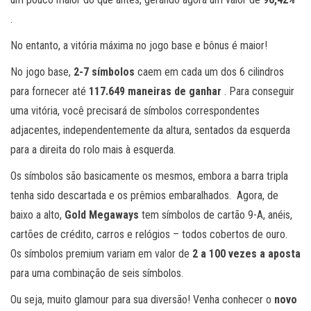
.
No entanto, a vitória máxima no jogo base e bônus é maior!
No jogo base,
2-7 símbolos
caem em cada um dos 6 cilindros
para fornecer até
117.649 maneiras de ganhar
. Para conseguir
uma vitória, você precisará de símbolos correspondentes
adjacentes, independentemente da altura, sentados da esquerda
para a direita do rolo mais à esquerda.
Os símbolos são basicamente os mesmos, embora a barra tripla
tenha sido descartada e os prêmios embaralhados. Agora, de
baixo a alto,
Gold Megaways
tem símbolos de cartão 9-A, anéis,
cartões de crédito, carros e relógios – todos cobertos de ouro.
Os símbolos premium variam em valor de
2 a 100 vezes a aposta
para uma combinação de seis símbolos.
Ou seja, muito glamour para sua diversão! Venha conhecer o
novo