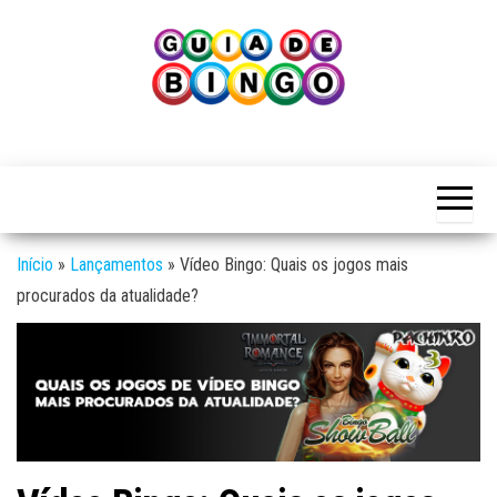
Skip
to
the
content
Guia
Guia
de
de
Bingo
Bingo
Início
»
Lançamentos
»
Vídeo Bingo: Quais os jogos mais
procurados da atualidade?