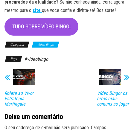
procurados da atualidade
? Se não conhece ainda, corra agora
mesmo para o
site
que você confia e divirta-se! Boa sorte!
TUDO SOBRE VÍDEO BINGO!
Categoria
Video Bingo
#videobingo
Tags
Roleta ao Vivo:
Vídeo Bingo: os
Estratégia
erros mais
Martingale
comuns ao jogar
Deixe um comentário
O seu endereço de e-mail não será publicado.
Campos