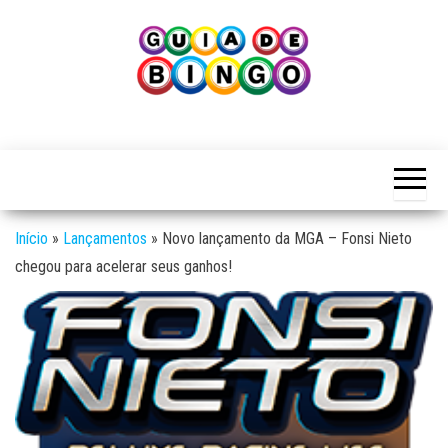
Skip
to
the
content
Guia
Guia
de
de
Bingo
Bingo
Início
»
Lançamentos
»
Novo lançamento da MGA – Fonsi Nieto
chegou para acelerar seus ganhos!