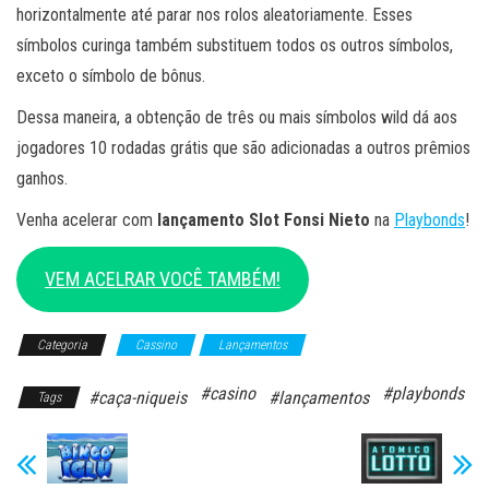
horizontalmente até parar nos rolos aleatoriamente. Esses
símbolos curinga também substituem todos os outros símbolos,
exceto o símbolo de bônus.
Dessa maneira, a obtenção de três ou mais símbolos wild dá aos
jogadores 10 rodadas grátis que são adicionadas a outros prêmios
ganhos.
Venha acelerar com
lançamento
Slot Fonsi Nieto
na
Playbonds
!
VEM ACELRAR VOCÊ TAMBÉM!
Categoria
Cassino
Lançamentos
#casino
#playbonds
#caça-niqueis
#lançamentos
Tags