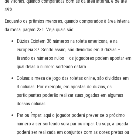
de vitórias, quando comparadas com as da área interna, é de até
49%.
Enquanto os prêmios menores, quando comparados à área interna
da mesa, pagam 2×1. Veja quais são:
Dúzias:Existem 38 números na roleta americana, e na
européia 37. Sendo assim, são divididos em 3 dúzias –
tirando os números nulos – os jogadores podem apostar em
qual delas o número sorteado estará.
Coluna: a mesa de jogo das roletas online, são divididas em
3 colunas. Por exemplo, em apostas de dúzias, os
participantes poderão realizar suas jogadas em algumas
dessas colunas.
Par ou Ímpar: aqui o jogador poderá prever se o próximo
número a ser sorteado será par ou ímpar. Ou seja, a jogada
poderá ser realizada em conjuntos com as cores pretas ou