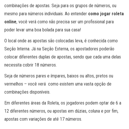
combinações de apostas. Seja para os grupos de números, ou
mesmo para números individuais. Ao entender
como jogar roleta
online
, você verá como não precisa ser um profissional para
poder levar uma boa bolada para sua casa!
O local onde as apostas são colocadas leva, é conhecida como
Seção Interna. Já na Seção Externa, os apostadores poderão
colocar diferentes duplas de apostas, sendo que cada uma delas
necessita cobrir 18 números.
Seja de números pares e ímpares, baixos ou altos, pretos ou
vermelhos – você verá como existem uma vasta opção de
combinações disponíveis.
Em diferentes áreas da Roleta, os jogadores podem optar de 6 a
12 diferentes números, ou apostas em dúzias, coluna e por fim,
apostas com variações de até 17 números.