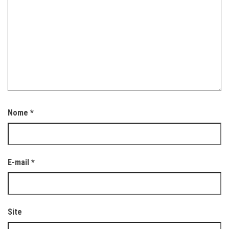
Nome
*
E-mail
*
Site