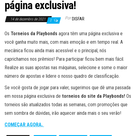
página exclusiva!
Por
DISFAR
14 de dezembro de 2021
0
Os
Torneios da Playbonds
agora têm uma página exclusiva e
você ganha muito mais, com mais emoção e em tempo real. A
mecânica ficou ainda mais acessível e o principal, nós
caprichamos nos prêmios! Para participar ficou bem mais fácil.
Realize as suas apostas nas máquinas, selecione e some o maior
número de apostas e lidere o nosso quadro de classificação.
Se você gosta de jogar para valer, sugerimos que dê uma passada
em nossa página exclusiva de
torneios do site da Playbonds!
Os
torneios são atualizados todas as semanas, com promoções que
sem sombra de dúvidas, irão aquecer ainda mais o seu verão!
COMEÇAR AGORA.