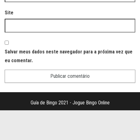
Site
Salvar meus dados neste navegador para a próxima vez que
eu comentar.
Guía de Bingo 2021 - Jogue Bingo Online