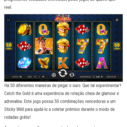
reel.
Há 50 diferentes maneiras de pegar o ouro. Que tal experimentar?
Catch the Gold é uma experiência de rotação cheia de glamour e
adrenalina. Este jogo possui 50 combinações vencedoras e um
Sticky Wild para ajudá-lo a coletar prêmios durante o modo de
rodadas grátis!