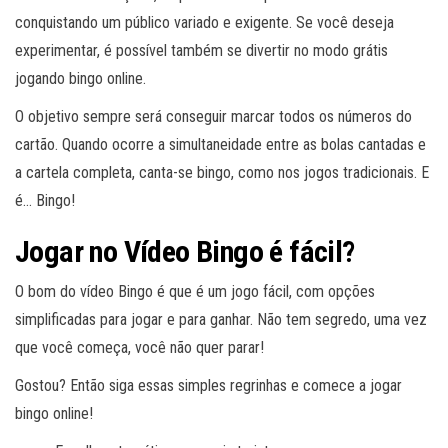
conquistando um público variado e exigente. Se você deseja
experimentar, é possível também se divertir no modo grátis
jogando bingo online.
O objetivo sempre será conseguir marcar todos os números do
cartão. Quando ocorre a simultaneidade entre as bolas cantadas e
a cartela completa, canta-se bingo, como nos jogos tradicionais. E
é… Bingo!
Jogar no Vídeo Bingo é fácil?
O bom do vídeo Bingo é que é um jogo fácil, com opções
simplificadas para jogar e para ganhar. Não tem segredo, uma vez
que você começa, você não quer parar!
Gostou? Então siga essas simples regrinhas e comece a jogar
bingo online!