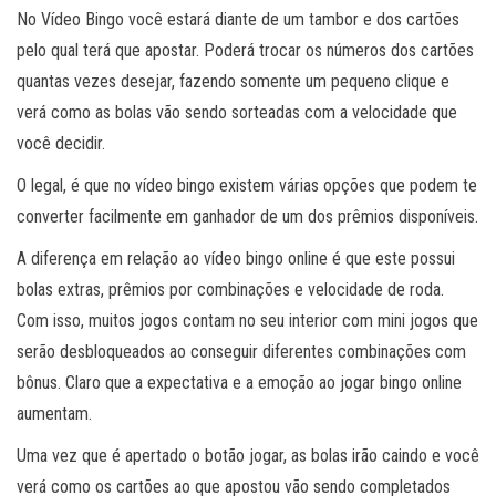
No Vídeo Bingo você estará diante de um tambor e dos cartões
pelo qual terá que apostar. Poderá trocar os números dos cartões
quantas vezes desejar, fazendo somente um pequeno clique e
verá como as bolas vão sendo sorteadas com a velocidade que
você decidir.
O legal, é que no vídeo bingo existem várias opções que podem te
converter facilmente em ganhador de um dos prêmios disponíveis.
A diferença em relação ao vídeo bingo online é que este possui
bolas extras, prêmios por combinações e velocidade de roda.
Com isso, muitos jogos contam no seu interior com mini jogos que
serão desbloqueados ao conseguir diferentes combinações com
bônus. Claro que a expectativa e a emoção ao jogar bingo online
aumentam.
Uma vez que é apertado o botão jogar, as bolas irão caindo e você
verá como os cartões ao que apostou vão sendo completados