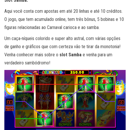
Slot Samba.
Aqui você conta com apostas em até 20 linhas e até 10 créditos.
O jogo, que tem acumulado online, tem três bônus, 5 bobinas e 10
figuras relacionadas ao Carnaval carioca e ao samba.
Um caça-níqueis colorido e super alto astral, com várias opções
de ganho e gráficos que com certeza vão te tirar da monotonia!
Venha conhecer mais sobre o
slot Samba
e venha para um
verdadeiro sambódromo!