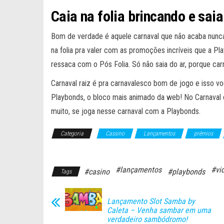
Caia na folia brincando e sai
Bom de verdade é aquele carnaval que não acaba nunca! 
na folia pra valer com as promoções incríveis que a Pl
ressaca com o Pós Folia. Só não saia do ar, porque carn
Carnaval raiz é pra carnavalesco bom de jogo e isso vo
Playbonds, o bloco mais animado da web! No Carnaval
muito, se joga nesse carnaval com a Playbonds.
Categoria
Cassino
Lançamentos
prêmios
Video Bingo
#lançamentos
#vi
#casino
#playbonds
Tags
Lançamento Slot Samba by
Caleta – Venha sambar em uma
verdadeiro sambódromo!