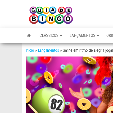
Skip
to
Guia
Guia
the
de
de
Bingo
content
Bingo
CLÁSSICOS
LANÇAMENTOS
ORI
Início
»
Lançamentos
»
Ganhe em ritmo de alegria jog