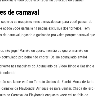
as bobinas e tudo pode acontecer na batucada do samba!
tes de carnaval
s separou as máquinas mais carnavalescas para você passar de
se abadá você ganha lá na página exclusiva dos torneios. Tem
as de carnaval jogando e ganhando pra valer, porque carnaval que
or, não joga! Mamãe eu quero, mamãe eu quero, mamãe eu
o acumulado pro bebê não chorar! Dá-lhe acumulado então!
iverte nas máquinas do Acumulado de Vídeo Bingo e Cassino e
s colorido!
ão seu lance está no Torneio Unidos do Zumbi. Morra de tanto
carnaval da Playbonds! Arrisque-se para Ganhar. Chega de lero-
to no Carnaval da Playbonds enquanto você cai na folia do