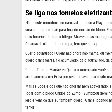
no Carnaval. Nesse slot explosivo os símbolos caem n
Se liga nos torneios eletrizan
Não existe monotonia no carnaval, por isso a Playbond
uma a outra sem cair para fora do cordão do bloco. Es
dois torneios de tirar o fôlego. Atravesse as madrugad
é carnaval não pode ser xepa, tem que ser vip!
Quer o acumulado? Quem não chora não mama, ou melh
quero ganhaaaar! Dá o acumulado, dá o acumulado, dá 
Com o Torneio Mamãe eu Quero o Acumulado você se d
ainda acumula um Extra pro seu carnaval ficar muito mai
Mas se você é dos que não choram nem apavorando, ent
jogar com o bloco Unidos do Zumbi! Zumbizou geral no 
lero e vem cá que eu também quero. Ganhe jogando mui
terror!