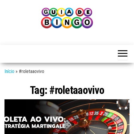
Skip
to
the
content
Guia
Guia
de
de
Bingo
Bingo
Início
»
#roletaaovivo
Tag:
#roletaaovivo