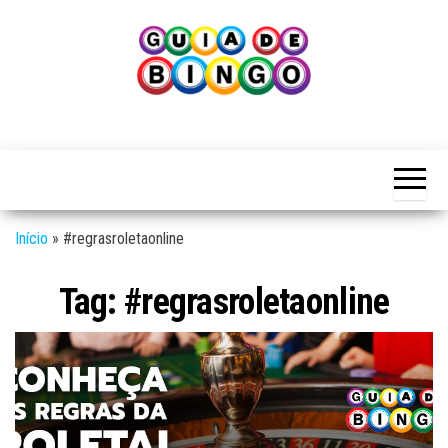
Skip
to
the
content
Guia
Guia
de
de
Bingo
Bingo
Início
»
#regrasroletaonline
Tag:
#regrasroletaonline