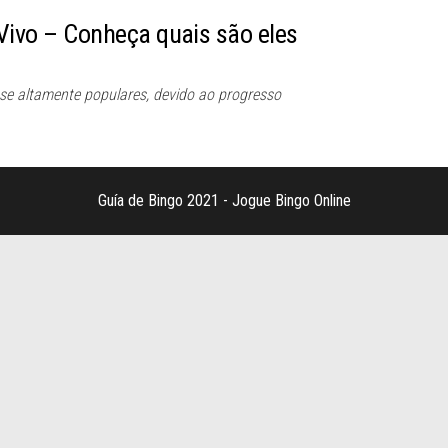
Vivo – Conheça quais são eles
-se altamente populares, devido ao progresso
Guía de Bingo 2021 - Jogue Bingo Online