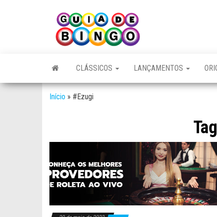
Skip
to
Guia
Guia
the
de
de
Bingo
content
Bingo
CLÁSSICOS
LANÇAMENTOS
ORI
Início
»
#Ezugi
Ta