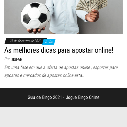
23 de fevereiro de 2022
0
As melhores dicas para apostar online!
Por
DISFAR
Em uma fase em que a oferta de apostas online , esportes para
apostas e mercados de apostas online está…
Guía de Bingo 2021 - Jogue Bingo Online