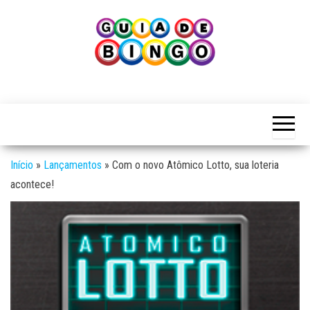
Skip
to
the
content
Guia
Guia
de
de
Bingo
Bingo
Início
»
Lançamentos
»
Com o novo Atômico Lotto, sua loteria
acontece!