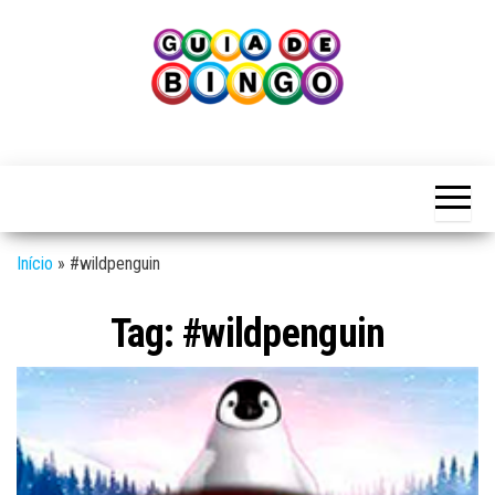
Skip
to
the
content
Guia
Guia
de
de
Bingo
Bingo
Início
»
#wildpenguin
Tag:
#wildpenguin