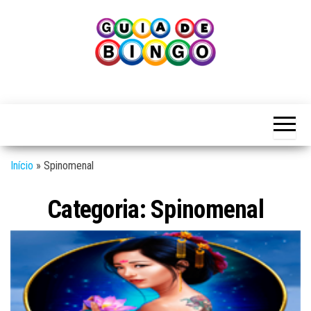
Skip
to
the
content
Guia
Guia
de
de
Bingo
Bingo
Início
»
Spinomenal
Categoria:
Spinomenal