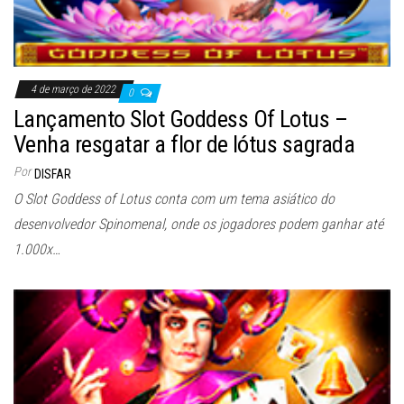
4 de março de 2022
0
Lançamento Slot Goddess Of Lotus –
Venha resgatar a flor de lótus sagrada
Por
DISFAR
O Slot Goddess of Lotus conta com um tema asiático do
desenvolvedor Spinomenal, onde os jogadores podem ganhar até
1.000x…