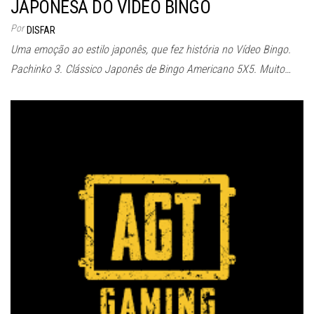
JAPONESA DO VÍDEO BINGO
Por
DISFAR
Uma emoção ao estilo japonês, que fez história no Vídeo Bingo.
Pachinko 3. Clássico Japonês de Bingo Americano 5X5. Muito…