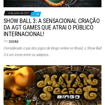
4 de junho de 2021
0
SHOW BALL 3: A SENSACIONAL CRIAÇÃO
DA AGT GAMES QUE ATRAI O PÚBLICO
INTERNACIONAL!
Por
DISFAR
Considerado o pai dos jogos de bingo online no Brasil, o Show Ball
3 é um ícone entre os adeptos…