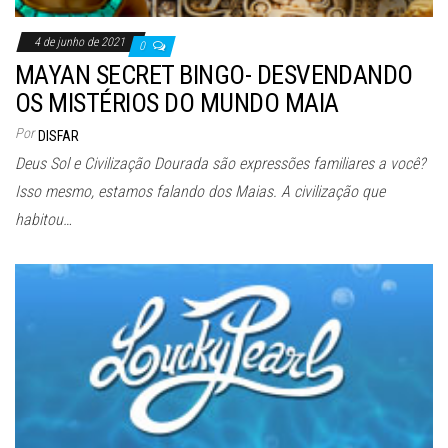
4 de junho de 2021
0
MAYAN SECRET BINGO- DESVENDANDO
OS MISTÉRIOS DO MUNDO MAIA
Por
DISFAR
Deus Sol e Civilização Dourada são expressões familiares a você?
Isso mesmo, estamos falando dos Maias. A civilização que
habitou…