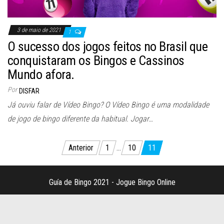
3 de maio de 2021
1
O sucesso dos jogos feitos no Brasil que
conquistaram os Bingos e Cassinos
Mundo afora.
Por
DISFAR
Já ouviu falar de Vídeo Bingo? O Vídeo Bingo é uma modalidade
de jogo de bingo diferente da habitual. Jogar…
Paginação
Anterior
1
…
10
11
de
posts
Guía de Bingo 2021 - Jogue Bingo Online