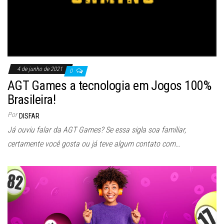
4 de junho de 2021
0
AGT Games a tecnologia em Jogos 100%
Brasileira!
Por
DISFAR
Já ouviu falar da AGT Games? Se essa sigla soa familiar,
certamente você gosta ou já teve algum contato com…