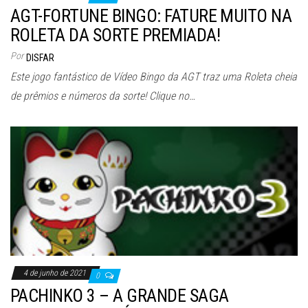
AGT-FORTUNE BINGO: FATURE MUITO NA
ROLETA DA SORTE PREMIADA!
Por
DISFAR
Este jogo fantástico de Vídeo Bingo da AGT traz uma Roleta cheia
de prêmios e números da sorte! Clique no…
4 de junho de 2021
0
PACHINKO 3 – A GRANDE SAGA