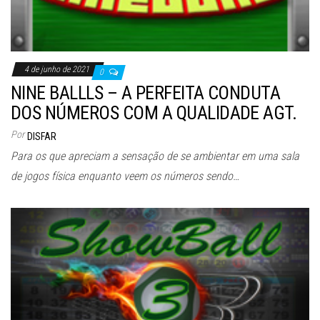
4 de junho de 2021
0
NINE BALLLS – A PERFEITA CONDUTA
DOS NÚMEROS COM A QUALIDADE AGT.
Por
DISFAR
Para os que apreciam a sensação de se ambientar em uma sala
de jogos física enquanto veem os números sendo…