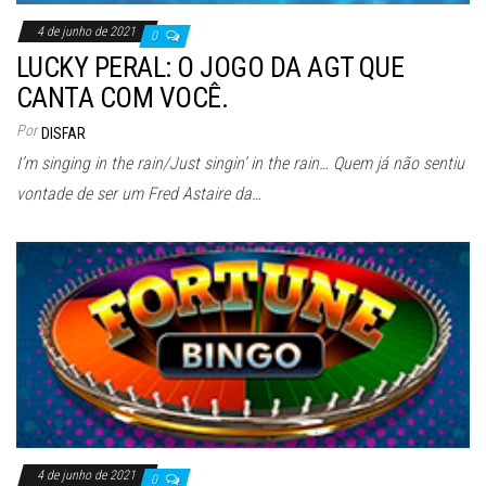
4 de junho de 2021
0
LUCKY PERAL: O JOGO DA AGT QUE
CANTA COM VOCÊ.
Por
DISFAR
I’m singing in the rain/Just singin’ in the rain… Quem já não sentiu
vontade de ser um Fred Astaire da…
4 de junho de 2021
0