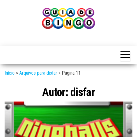
Skip
to
the
content
Guia
Guia
de
de
Bingo
Bingo
Início
»
Arquivos para disfar
»
Página 11
Autor:
disfar